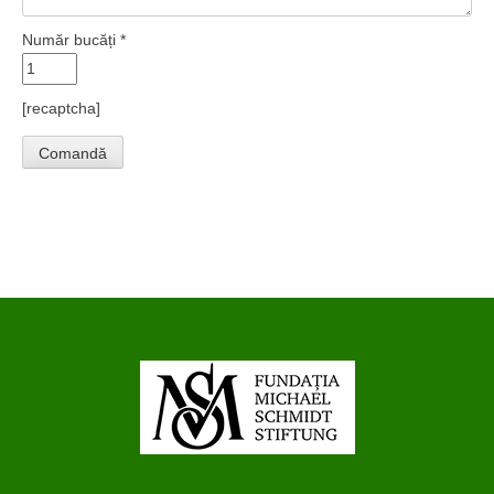
Număr bucăți *
[recaptcha]