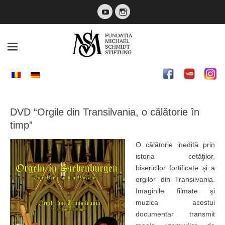
YouTube
Instagram
Fundatia Michael
Schmidt
DVD “Orgile din Transilvania, o călătorie în
timp”
O călătorie inedită prin
istoria cetăţilor,
bisericilor fortificate şi a
orgilor din Transilvania.
Imaginile filmate şi
muzica acestui
documentar transmit