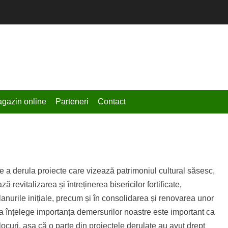
chmidt
gazin online
Parteneri
Contact
e a derula proiecte care vizează patrimoniul cultural săsesc,
ză revitalizarea și întreținerea bisericilor fortificate,
anurile inițiale, precum și în consolidarea și renovarea unor
u a înțelege importanța demersurilor noastre este important ca
ocuri, așa că o parte din proiectele derulate au avut drept