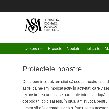
Fundatia Michael S
Primary Menu
Skip
Despre noi
Proiecte
Noutăți
Implică-te
Ma
to
content
Proiectele noastre
De la bun început, am știut că scopul nostru este d
astfel că ne-am implicat activ în activități care vizea
reconstruirea unei case parohiale întocmai după pl
gospodării tipic săsești. În plus, am știut că pentr
lumea să afle despre istoria și frumusețea acestor l