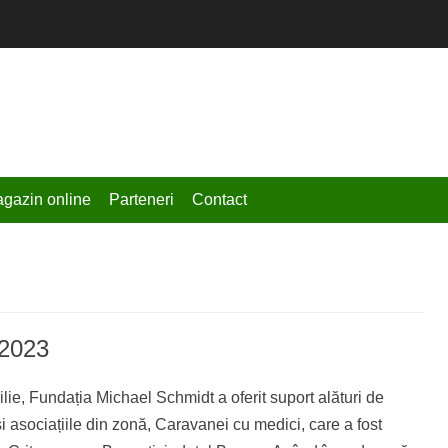
chmidt
gazin online
Parteneri
Contact
 2023
ilie, Fundația Michael Schmidt a oferit suport alături de
și asociațiile din zonă, Caravanei cu medici, care a fost