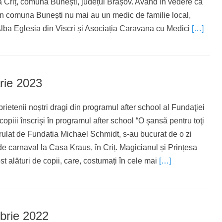
a Criț, comuna Bunești, județul Brașov. Având în vedere că
n comuna Bunești nu mai au un medic de familie local,
lba Eglesia din Viscri și Asociația Caravana cu Medici
[…]
rie 2023
prietenii noștri dragi din programul after school al Fundaţiei
opiii înscrişi în programul after school “O şansă pentru toţi
derulat de Fundatia Michael Schmidt, s-au bucurat de o zi
e carnaval la Casa Kraus, în Criț. Magicianul și Prințesa
st alături de copii, care, costumați în cele mai
[…]
rie 2022