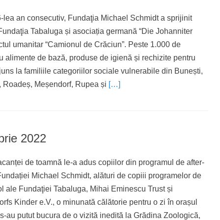
6-lea an consecutiv, Fundaţia Michael Schmidt a sprijinit
 Fundaţia Tabaluga și asociația germană “Die Johanniter
ectul umanitar “Camionul de Crăciun”. Peste 1.000 de
u alimente de bază, produse de igienă și rechizite pentru
juns la familiile categoriilor sociale vulnerabile din Bunești,
ri, Roadeș, Meșendorf, Rupea și
[…]
rie 2022
vacanței de toamnă le-a adus copiilor din programul de after-
Fundației Michael Schmidt, alături de copiii programelor de
ol ale Fundaţiei Tabaluga, Mihai Eminescu Trust și
fs Kinder e.V., o minunată călătorie pentru o zi în orașul
 s-au putut bucura de o vizită inedită la Grădina Zoologică,