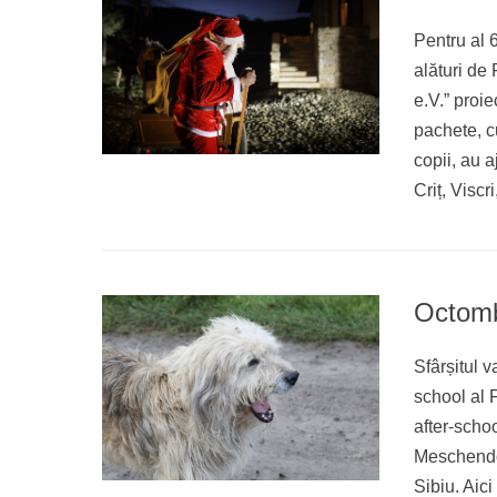
Pentru al 
alături de
e.V.” proi
pachete, c
copii, au a
Criț, Visc
Octomb
Sfârșitul 
school al 
after-scho
Meschendor
Sibiu. Aici