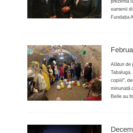
prezentă l
oamenii di
Fundația A
Februa
Alături de 
Tabaluga, c
copiii!”, 
minunată d
Belle au fo
Decemb