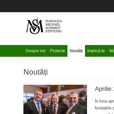
Fundatia Michael S
Primary Menu
Skip
Despre noi
Proiecte
Noutăți
Implică-te
Ma
to
content
Noutăți
Aprilie
În luna apr
fundațiile 