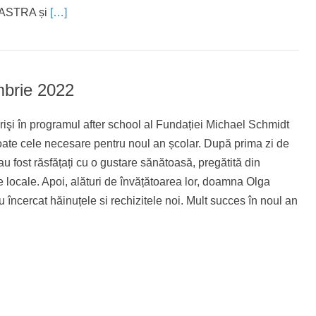
 ASTRA și
[…]
brie 2022
crişi în programul after school al Fundației Michael Schmidt
toate cele necesare pentru noul an școlar. După prima zi de
au fost răsfățați cu o gustare sănătoasă, pregătită din
e locale. Apoi, alături de învățătoarea lor, doamna Olga
 încercat hăinuțele si rechizitele noi. Mult succes în noul an