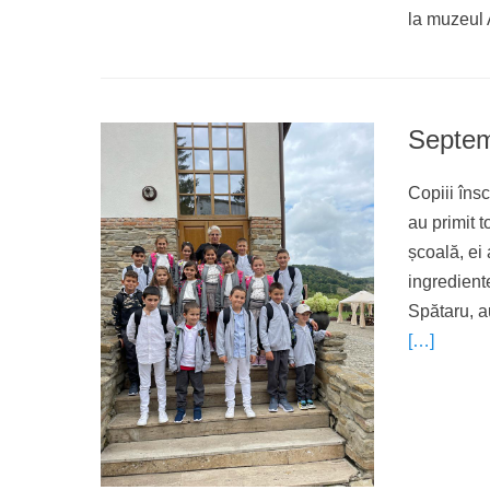
la muzeul
Septem
Copiii îns
au primit 
școală, ei 
ingredient
Spătaru, au
[…]